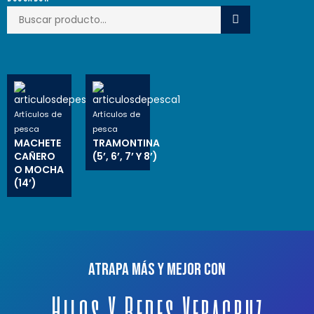
Artículos de
Artículos de
pesca
pesca
MACHETE
TRAMONTINA
CAÑERO
(5’, 6’, 7’ Y 8’)
O MOCHA
(14’)
Atrapa más y mejor con
Hilos Y Redes Veracruz