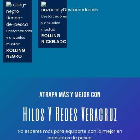
Destorcedores
y anzuelos
mustad
Destorcedores
ROLLING
y anzuelos
NICKELADO
mustad
ROLLING
NEGRO
Atrapa más y mejor con
Hilos Y Redes Veracruz
No esperes más para equiparte con lo mejor en
productos de pesca.