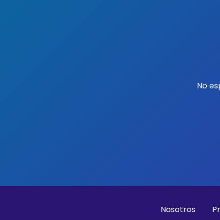
No es
Nosotros
P